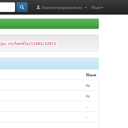
Зарегистрированным:
Язык
tpu.ru/handle/11683/32071
Язык
ru
ru
-
-
-