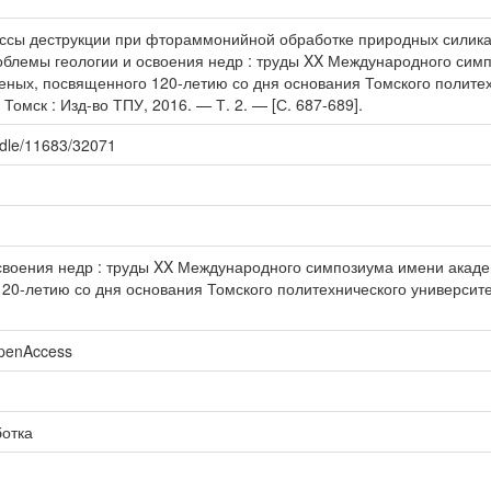
сы деструкции при фтораммонийной обработке природных силикато
роблемы геологии и освоения недр : труды XX Международного сим
еных, посвященного 120-летию со дня основания Томского политехн
— Томск : Изд-во ТПУ, 2016. — Т. 2. — [С. 687-689].
andle/11683/32071
своения недр : труды XX Международного симпозиума имени академ
20-летию со дня основания Томского политехнического университета
openAccess
отка