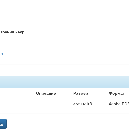
своения недр
ий
Описание
Размер
Формат
452,02 kB
Adobe PD
ка