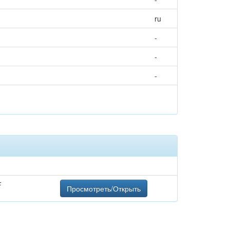
ru
-
-
-
F
Просмотреть/Открыть