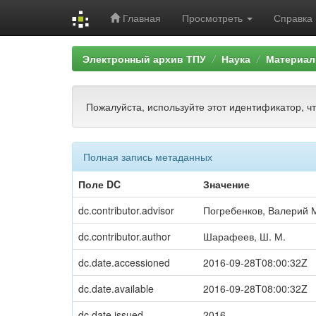
Главная
Просмотреть
Справка
Skip
Электронный архив ТПУ
Наука
Материал
navigation
Пожалуйста, используйте этот идентификатор, ч
Полная запись метаданных
Поле DC
Значение
dc.contributor.advisor
Погребенков, Валерий 
dc.contributor.author
Шарафеев, Ш. М.
dc.date.accessioned
2016-09-28T08:00:32Z
dc.date.available
2016-09-28T08:00:32Z
dc.date.issued
2016