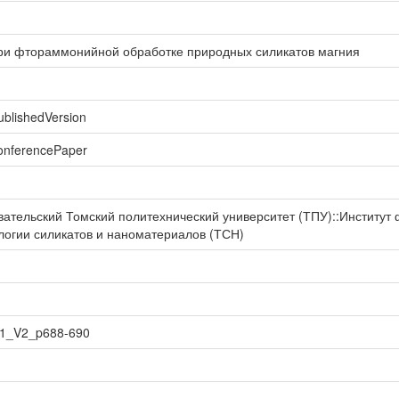
ри фтораммонийной обработке природных силикатов магния
ublishedVersion
conferencePaper
ательский Томский политехнический университет (ТПУ)::Институт 
логии силикатов и наноматериалов (ТСН)
11_V2_p688-690