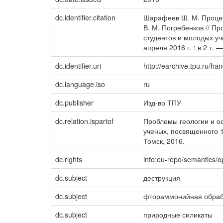
dc.identifier.citation
Шарафеев Ш. М. Процес
В. М. Погребенков // П
студентов и молодых уч
апреля 2016 г. : в 2 т. 
dc.identifier.uri
http://earchive.tpu.ru/h
dc.language.iso
ru
dc.publisher
Изд-во ТПУ
dc.relation.ispartof
Проблемы геологии и о
ученых, посвященного 1
Томск, 2016.
dc.rights
info:eu-repo/semantics/
dc.subject
деструкция
dc.subject
фтораммонийная обраб
dc.subject
природные силикаты