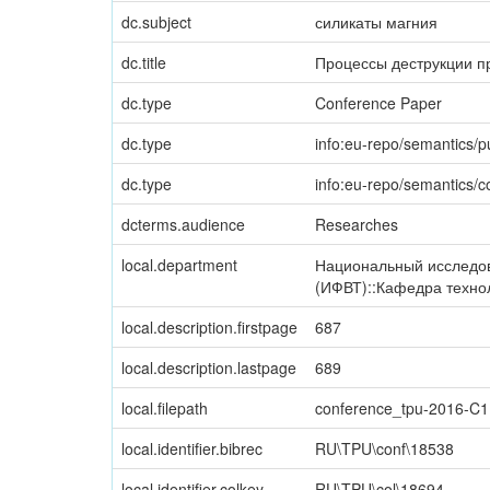
dc.subject
силикаты магния
dc.title
Процессы деструкции п
dc.type
Conference Paper
dc.type
info:eu-repo/semantics/p
dc.type
info:eu-repo/semantics/
dcterms.audience
Researches
local.department
Национальный исследов
(ИФВТ)::Кафедра техно
local.description.firstpage
687
local.description.lastpage
689
local.filepath
conference_tpu-2016-C
local.identifier.bibrec
RU\TPU\conf\18538
local.identifier.colkey
RU\TPU\col\18694