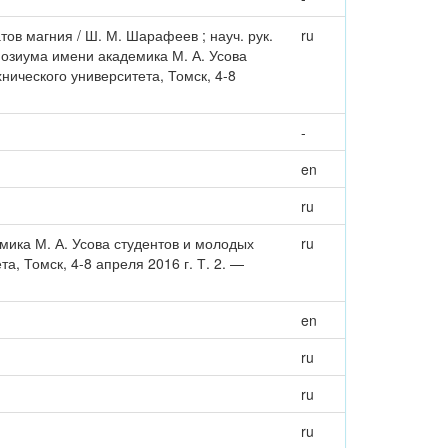
в магния / Ш. М. Шарафеев ; науч. рук.
ru
позиума имени академика М. А. Усова
ического университета, Томск, 4-8
-
en
ru
ика М. А. Усова студентов и молодых
ru
, Томск, 4-8 апреля 2016 г. Т. 2. —
en
ru
ru
ru