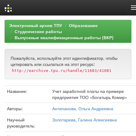
Skip
Электронный архив ТПУ
Образование
navigation
Студенческие работы
Выпускные квалификационные работы (ВКР)
Пожалуйста, используйте этот идентификатор, чтобы
цитировать или ссылаться на этот ресурс:
http://earchive.tpu.ru/handle/11683/41081
Название:
Учет заработной платы на примере
предприятия ТОО «Богатырь Комир»
Авторы:
Антипанова, Ольга Андреевна
Научный
Золотарева, Галина Алексеевна
руководитель: