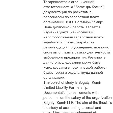
Товарищество с ограниченной
ответственностью "Богатырь Комир",
документация по расчетам с
персоналом по заработной плате
организации ТОО "Богатырь Комир".
Цель дипломной работы является
изучения учета, начисления и
налогообложения заработной платы
заработной платы, разработка
рекомендаций по усовершенствованию
системы оплаты в рамках деятельности
выбранного предприятия. Результаты
данного исследования могут быть
использованы в практической работе
бухгалтерии и отдела труда данной
организации.
The object of study is Bogatyr Komir
Limited Liability Partnership.
Documentation of settlements with
personnel on the salary of the organization
Bogatyr Komir LLP. The aim of the thesis is
the study of accounting, accrual and
payroll tax wage, development of