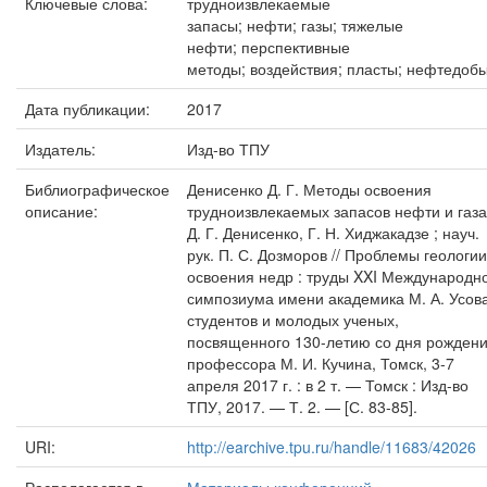
Ключевые слова:
трудноизвлекаемые
запасы; нефти; газы; тяжелые
нефти; перспективные
методы; воздействия; пласты; нефтедоб
Дата публикации:
2017
Издатель:
Изд-во ТПУ
Библиографическое
Денисенко Д. Г. Методы освоения
описание:
трудноизвлекаемых запасов нефти и газа
Д. Г. Денисенко, Г. Н. Хиджакадзе ; науч.
рук. П. С. Дозморов // Проблемы геологии
освоения недр : труды XXI Международн
симпозиума имени академика М. А. Усов
студентов и молодых ученых,
посвященного 130-летию со дня рожден
профессора М. И. Кучина, Томск, 3-7
апреля 2017 г. : в 2 т. — Томск : Изд-во
ТПУ, 2017. — Т. 2. — [С. 83-85].
URI:
http://earchive.tpu.ru/handle/11683/42026