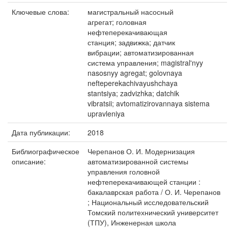
Ключевые слова:
магистральный насосный
агрегат; головная
нефтеперекачивающая
станция; задвижка; датчик
вибрации; автоматизированная
система управления; magistral'nyy
nasosnyy agregat; golovnaya
nefteperekachivayushchaya
stantsiya; zadvizhka; datchik
vibratsii; avtomatizirovannaya sistema
upravleniya
Дата публикации:
2018
Библиографическое
Черепанов О. И. Модернизация
описание:
автоматизированной системы
управления головной
нефтеперекачивающей станции :
бакалаврская работа / О. И. Черепанов
; Национальный исследовательский
Томский политехнический университет
(ТПУ), Инженерная школа