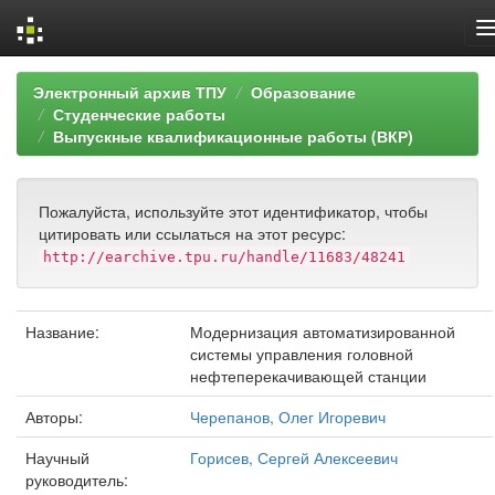
Skip
Электронный архив ТПУ
Образование
navigation
Студенческие работы
Выпускные квалификационные работы (ВКР)
Пожалуйста, используйте этот идентификатор, чтобы
цитировать или ссылаться на этот ресурс:
http://earchive.tpu.ru/handle/11683/48241
Название:
Модернизация автоматизированной
системы управления головной
нефтеперекачивающей станции
Авторы:
Черепанов, Олег Игоревич
Научный
Горисев, Сергей Алексеевич
руководитель: