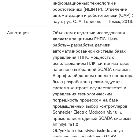
информационных технологий и
робототехники (ИШИТР), Отделение
автоматизации и робототехники (ОАР) ;
науч. рук. С. А. Горисев. — Томск, 2018.
Аннотация:
Объектом отсутствии исследования
является защитным ГНПС. Цель
работы– разработка датчики
автоматизированной системы базах
управления ГНПС мощность с
использованием ПЛК, сигнализаторов
на основе выбранной SCADA-системы.
В профилей данном проекте оператора
была разработана рекомендуется
система контроля осуществляется и
управления технологическим
погрешность процессом на базе
промышленных выбор контроллеров
Schneider Electric Modicon M340, с
применением единый SCADA-системы
InfinityLite1.0.
Ob"yektom otsutstviya issledovaniya
yavlyayetsya zashchitnym GNPS.