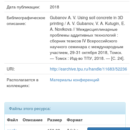
Дата публикации:
2018
Библиографическое
Gubanov A. V. Using soil concrete in 3D
описание:
printing / A. V. Gubanov, V. A. Kutugin, E.
A. Novikova // Междисциплинарные
проблемы аддитивных технологий :
сборник тезисов IV Всероссийского
научного семинара с международным
участием, 29-31 октября 2018, Томск.
— Томск : Изд-во ТПУ, 2018. — [С. 24].
URI:
http://earchive.tpu.ru/handle/11683/52236
Располагается в
Материалы конференций
коллекциях:
Файлы этого ресурса:
Файл
Описание
Размер
Формат