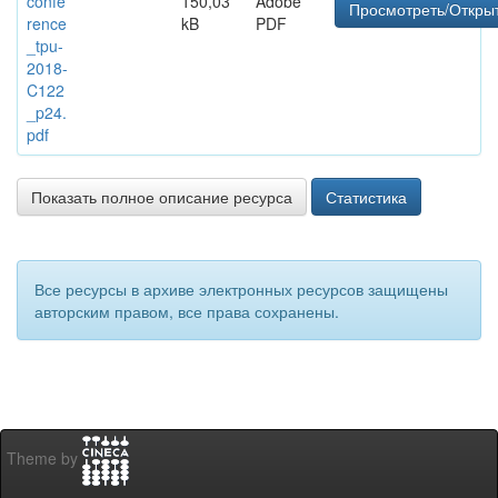
confe
150,03
Adobe
Просмотреть/Откры
rence
kB
PDF
_tpu-
2018-
C122
_p24.
pdf
Показать полное описание ресурса
Статистика
Все ресурсы в архиве электронных ресурсов защищены
авторским правом, все права сохранены.
Theme by