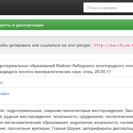
раты и диссертации
тобы цитировать или ссылаться на этот ресурс:
http://earchive.
дротермальных образований Майско-Лебедского золоторудного пол
андидата геолого-минералогических наук: спец. 25.00.11
ич
лович
я, гидротермальные; скарново-магнетитовые месторождения; Зап
; рудные месторождения; зональность; оруденение; геологическо
но-метасоматические образования; эндогенная зональность; геохи
ние; прогнозные критерии; Горная Шория; авторефераты диссерта