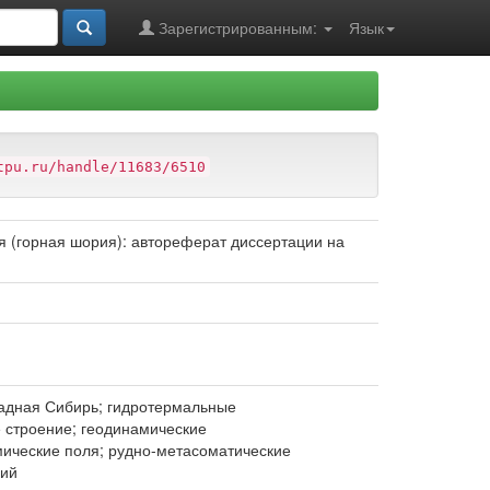
Зарегистрированным:
Язык
tpu.ru/handle/11683/6510
я (горная шория): автореферат диссертации на
адная Сибирь; гидротермальные
е строение; геодинамические
мические поля; рудно-метасоматические
ций