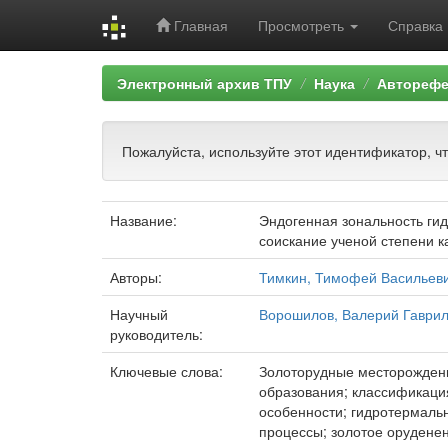
Главная
Просмотреть
Справка
Skip
Электронный архив ТПУ
Наука
Авторефе
navigation
Пожалуйста, используйте этот идентификатор, ч
Название:
Эндогенная зональность ги
соискание ученой степени к
Авторы:
Тимкин, Тимофей Васильев
Научный
Ворошилов, Валерий Гаври
руководитель:
Ключевые слова:
Золоторудные месторождени
образования; классификация
особенности; гидротермаль
процессы; золотое орудене