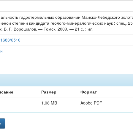
нальность гидротермальных образований Майско-Лебедского золот
еной степени кандидата геолого-минералогических наук : спец. 25.
к. В. Г. Ворошилов. — Томск, 2009. — 21 с. : ил.
/11683/6510
ии
исание
Размер
Формат
1,08 MB
Adobe PDF
а