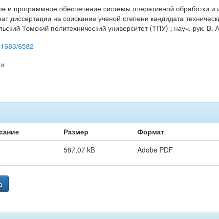
кое и программное обеспечение системы оперативной обработки и
ат диссертации на соискание ученой степени кандидата технических н
кий Томский политехнический университет (ТПУ) ; науч. рук. В. А.
/11683/6582
ии
сание
Размер
Формат
587,07 kB
Adobe PDF
а