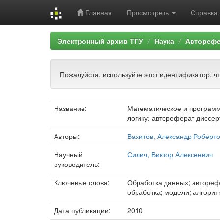
Главная
Просмотреть
Справка
Skip
Электронный архив ТПУ
Наука
Авторефе
navigation
Пожалуйста, используйте этот идентификатор, ч
Название:
Математическое и программ
логику: автореферат диссерт
Авторы:
Вахитов, Александр Роберт
Научный
Силич, Виктор Алексеевич
руководитель:
Ключевые слова:
Обработка данных; автореф
обработка; модели; алгорит
Дата публикации:
2010