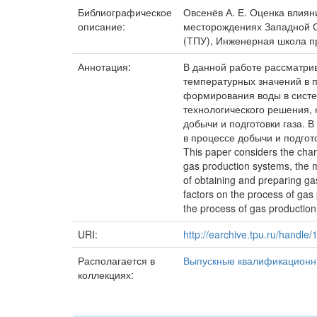
Библиографическое
Овсенёв А. Е. Оценка влиян
описание:
месторождениях Западной Си
(ТПУ), Инженерная школа пр
Аннотация:
В данной работе рассматри
температурных значений в п
формирования воды в систе
технологического решения,
добычи и подготовки газа. 
в процессе добычи и подгото
This paper considers the chan
gas production systems, the m
of obtaining and preparing gas
factors on the process of gas
the process of gas production
URI:
http://earchive.tpu.ru/handle
Располагается в
Выпускные квалификационн
коллекциях: