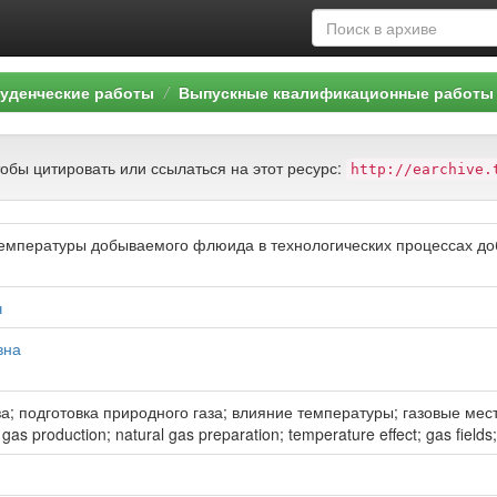
уденческие работы
Выпускные квалификационные работы 
тобы цитировать или ссылаться на этот ресурс:
http://earchive.
емпературы добываемого флюида в технологических процессах доб
ч
вна
за; подготовка природного газа; влияние температуры; газовые ме
as production; natural gas preparation; temperature effect; gas fields