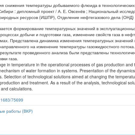
ия снижения температуры добываемого флюида в технологических 
бири : дипломный проект / А. Е. Овсенёв ; Национальный исслед
иродных ресурсов (ИШПР), Отделение нефтегазового дела (ОНД) ; 
вается формирование температурных значений в эксплуатационных 
роцессах добычи и подготовки газа, изменение свойств газа в не
мах. Представлена динамика изменения температурных значений в
 направленного на изменение температуры газожидкостного поток
В результате проведенного анализа были представлены технологи
вки газа.
ge in temperature in the operational processes of gas production and 
echanism of water formation in systems. Presentation of the dynamics 
. Selection of technological solutions aimed at changing the temperature
 production and treatment. As a result of the analysis, technological s
 and calculations.
/11683/75699
ые работы (ВКР)