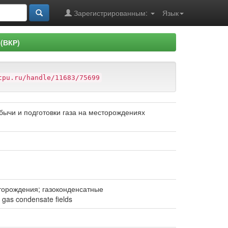
Зарегистрированным:
Язык
(ВКР)
tpu.ru/handle/11683/75699
ычи и подготовки газа на месторождениях
сторождения; газоконденсатные
; gas condensate fields