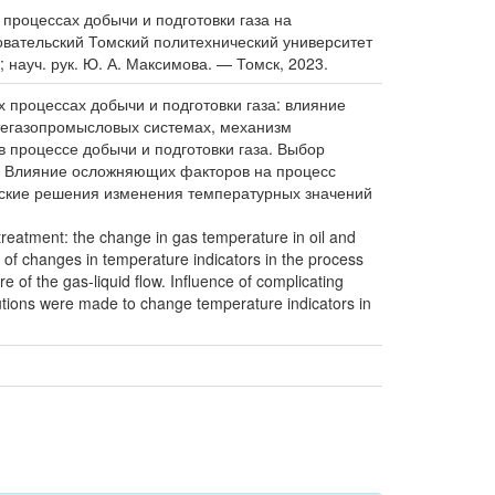
процессах добычи и подготовки газа на
овательский Томский политехнический университет
науч. рук. Ю. А. Максимова. — Томск, 2023.
процессах добычи и подготовки газа: влияние
фтегазопромысловых системах, механизм
 процессе добычи и подготовки газа. Выбор
а. Влияние осложняющих факторов на процесс
ческие решения изменения температурных значений
treatment: the change in gas temperature in oil and
of changes in temperature indicators in the process
 of the gas-liquid flow. Influence of complicating
olutions were made to change temperature indicators in