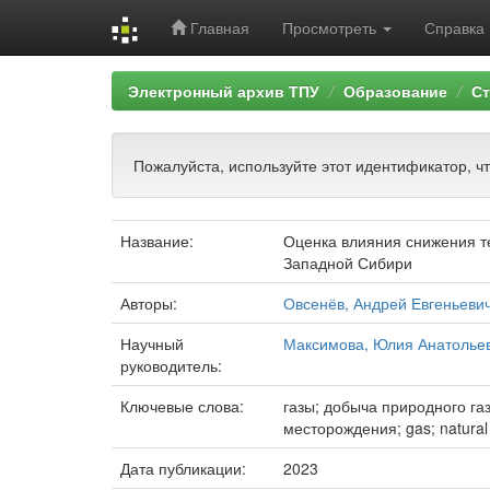
Главная
Просмотреть
Справка
Skip
Электронный архив ТПУ
Образование
Ст
navigation
Пожалуйста, используйте этот идентификатор, ч
Название:
Оценка влияния снижения т
Западной Сибири
Авторы:
Овсенёв, Андрей Евгеньеви
Научный
Максимова, Юлия Анатолье
руководитель:
Ключевые слова:
газы; добыча природного га
месторождения; gas; natural g
Дата публикации:
2023