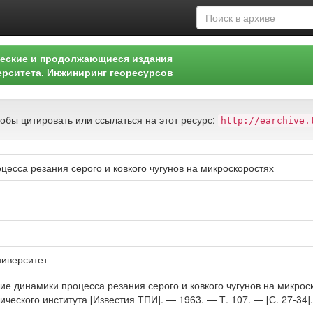
еские и продолжающиеся издания
ерситета. Инжиниринг георесурсов
тобы цитировать или ссылаться на этот ресурс:
http://earchive.
есса резания серого и ковкого чугунов на микроскоростях
ниверситет
е динамики процесса резания серого и ковкого чугунов на микроско
ческого института [Известия ТПИ]. — 1963. — Т. 107. — [С. 27-34].