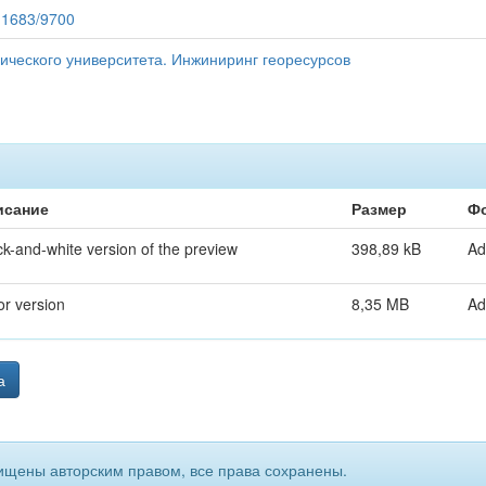
/11683/9700
ического университета. Инжиниринг георесурсов
исание
Размер
Ф
ck-and-white version of the preview
398,89 kB
Ad
or version
8,35 MB
Ad
а
ищены авторским правом, все права сохранены.