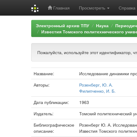
Главная
Просмотреть
Справка
Skip
Электронный архив ТПУ
Наука
Периодич
navigation
Известия Томского политехнического унив
Пожалуйста, используйте этот идентификатор, ч
Название:
Исследование динамики проц
Авторы:
Розенберг, Ю. А.
Филипченко, И. Б.
Дата публикации:
1963
Издатель:
Томский политехнический у
Библиографическое
Розенберг Ю. А. Исследовани
описание:
Известия Томского политехни