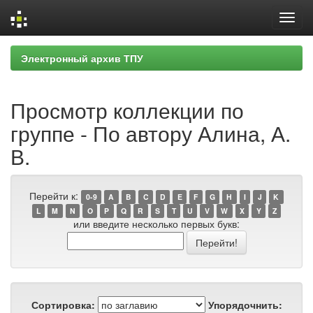
Skip
Электронный архив ТПУ
navigation
Просмотр коллекции по
группе - По автору Алина, А.
В.
Перейти к:
0-9
A
B
C
D
E
F
G
H
I
J
K
L
M
N
O
P
Q
R
S
T
U
V
W
X
Y
Z
или введите несколько первых букв:
Сортировка:
Упорядочнить: