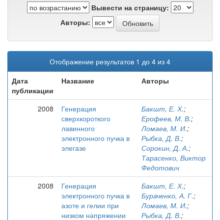
Вывести на страницу:
Авторы:
Отображение результатов 1 до 4 из 4
Дата
Название
Авторы
публикации
2008
Генерация
Бакшт, Е. Х.
;
сверхкороткого
Ерофеев, М. В.
;
лавинного
Ломаев, М. И.
;
электронного пучка в
Рыбка, Д. В.
;
элегазе
Сорокин, Д. А.
;
Тарасенко, Виктор
Федотович
2008
Генерация
Бакшт, Е. Х.
;
электронного пучка в
Бураченко, А. Г.
;
азоте и гелии при
Ломаев, М. И.
;
низком напряжении
Рыбка, Д. В.
;