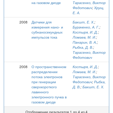
на газовом диоде
Тарасенко, Виктор
Федотович
;
Хрущ,
Е. А.
2008
Датчики для
Бакшт, Е. Х.
;
измерения нано- и
Бураченко, А. Г.
;
субнаносекундных
Костыря, И. Д.
;
импульсов тока
Ломаев, М. И.
;
Панарин, В. А.
;
Рыбка, Д. В.
;
Тарасенко, Виктор
Федотович
2008
О пространственном
Костыря, И. Д.
;
распределении
Ломаев, М. И.
;
потока электронов
Тарасенко, Виктор
при генерации
Федотович
;
Рыбка,
сверхкороткого
Д. В.
;
Бакшт, Е. Х.
лавинного
электронного пучка в
газовом диоде
Отображение результатов 1 до 4 из 4