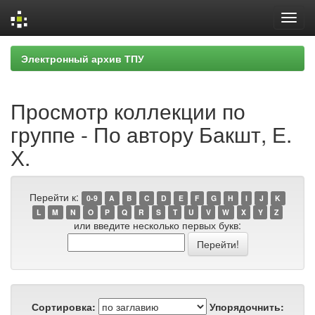
Skip
Электронный архив ТПУ
navigation
Просмотр коллекции по
группе - По автору Бакшт, Е.
Х.
Перейти к:
0-9
A
B
C
D
E
F
G
H
I
J
K
L
M
N
O
P
Q
R
S
T
U
V
W
X
Y
Z
или введите несколько первых букв:
Сортировка:
Упорядочнить: