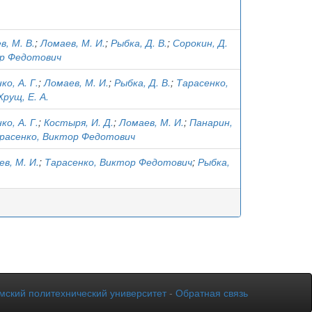
, М. В.
;
Ломаев, М. И.
;
Рыбка, Д. В.
;
Сорокин, Д.
ор Федотович
ко, А. Г.
;
Ломаев, М. И.
;
Рыбка, Д. В.
;
Тарасенко,
Хрущ, Е. А.
ко, А. Г.
;
Костыря, И. Д.
;
Ломаев, М. И.
;
Панарин,
расенко, Виктор Федотович
в, М. И.
;
Тарасенко, Виктор Федотович
;
Рыбка,
мский политехнический университет
-
Обратная связь