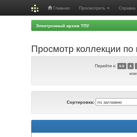
Главная
Просмотреть
Справка
Skip
Электронный архив ТПУ
navigation
Просмотр коллекции по г
Перейти к:
0-9
A
или
Сортировка: