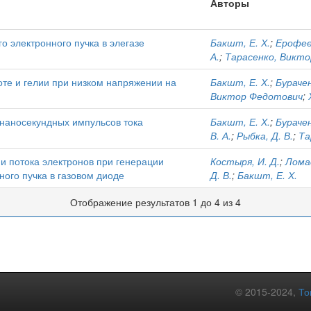
Авторы
о электронного пучка в элегазе
Бакшт, Е. Х.
;
Ерофеев
А.
;
Тарасенко, Викт
оте и гелии при низком напряжении на
Бакшт, Е. Х.
;
Бурачен
Виктор Федотович
;
бнаносекундных импульсов тока
Бакшт, Е. Х.
;
Бурачен
В. А.
;
Рыбка, Д. В.
;
Та
 потока электронов при генерации
Костыря, И. Д.
;
Ломае
ного пучка в газовом диоде
Д. В.
;
Бакшт, Е. Х.
Отображение результатов 1 до 4 из 4
© 2015-2024,
То