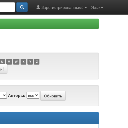
Зарегистрированным:
Язык
U
V
W
X
Y
Z
Авторы: