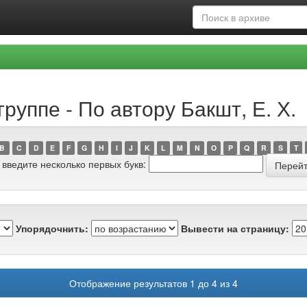
руппе - По автору Бакшт, Е. Х.
B
C
D
E
F
G
H
I
J
K
L
M
N
O
P
Q
R
S
T
 введите несколько первых букв:
Упорядочнить:
Вывести на страницу:
Отображение результатов 1 до 4 из 4