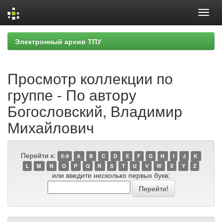
Skip
Электронный архив ТПУ
navigation
Просмотр коллекции по
группе - По автору
Богословский, Владимир
Михайлович
Перейти к:
0-9
A
B
C
D
E
F
G
H
I
J
K
L
M
N
O
P
Q
R
S
T
U
V
W
X
Y
Z
или введите несколько первых букв: