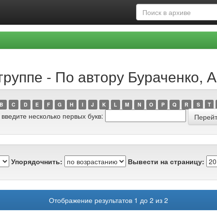
руппе - По автору Бураченко, А.
B
C
D
E
F
G
H
I
J
K
L
M
N
O
P
Q
R
S
T
 введите несколько первых букв:
Упорядочнить:
Вывести на страницу:
Отображение результатов 1 до 2 из 2