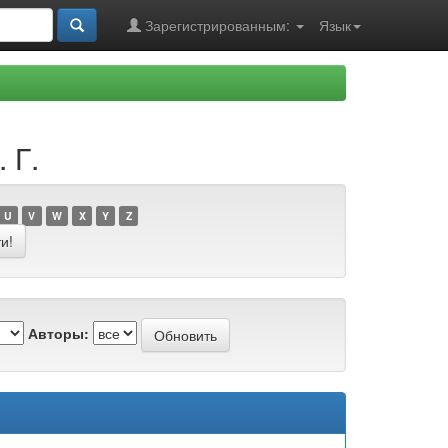
Зарегистрированным:
Язык
 Г.
U
V
W
X
Y
Z
Авторы: