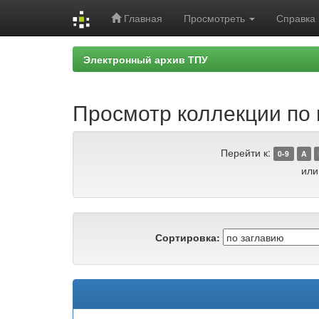
Главная
Просмотреть
Справка
Skip
Электронный архив ТПУ
navigation
Просмотр коллекции по г
Перейти к:
0-9
A
или
Сортировка: