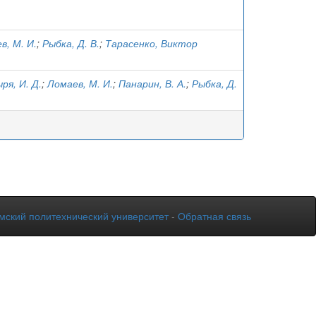
в, М. И.
;
Рыбка, Д. В.
;
Тарасенко, Виктор
ря, И. Д.
;
Ломаев, М. И.
;
Панарин, В. А.
;
Рыбка, Д.
мский политехнический университет
-
Обратная связь