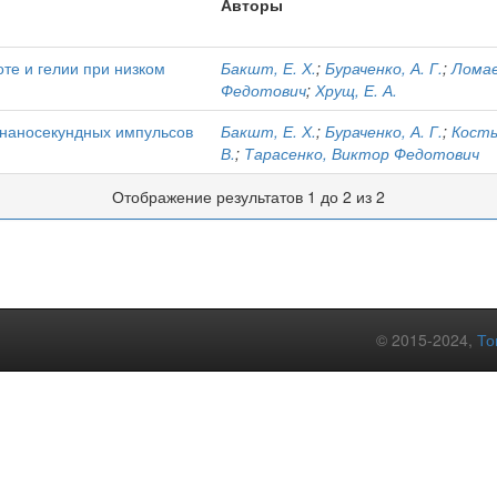
Авторы
оте и гелии при низком
Бакшт, Е. Х.
;
Бураченко, А. Г.
;
Ломае
Федотович
;
Хрущ, Е. А.
бнаносекундных импульсов
Бакшт, Е. Х.
;
Бураченко, А. Г.
;
Косты
В.
;
Тарасенко, Виктор Федотович
Отображение результатов 1 до 2 из 2
© 2015-2024,
То