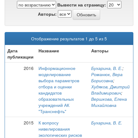
Вывести на страницу:
Авторы:
Отображение результатов 1 до 5 из 5
Дата
Название
Авторы
публикации
2016
Информационное
Бухарина, В. Е.
;
моделирование
Романюк, Вера
выбора параметров
Борисовна
;
отбора и оценки
Худяков, Дмитрий
кандидатов
Владимирович
;
образовательных
Вершкова, Елена
учреждений АК
Михайловна
"Транснефть"
2015
К вопросу
Бухарина, В. Е.
нивелирования
экологических рисков