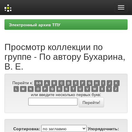
Skip
Электронный архив ТПУ
navigation
Просмотр коллекции по
группе - По автору Бухарина,
В. Е.
Перейти к:
0-9
A
B
C
D
E
F
G
H
I
J
K
L
M
N
O
P
Q
R
S
T
U
V
W
X
Y
Z
или введите несколько первых букв:
Сортировка:
Упорядочнить: