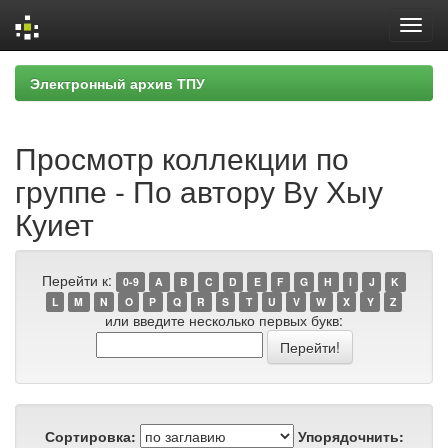
Skip
Электронный архив ТПУ
navigation
Просмотр коллекции по
группе - По автору Ву Хыу
Куиет
Перейти к:
0-9
A
B
C
D
E
F
G
H
I
J
K
L
M
N
O
P
Q
R
S
T
U
V
W
X
Y
Z
или введите несколько первых букв:
Сортировка:
Упорядочнить: