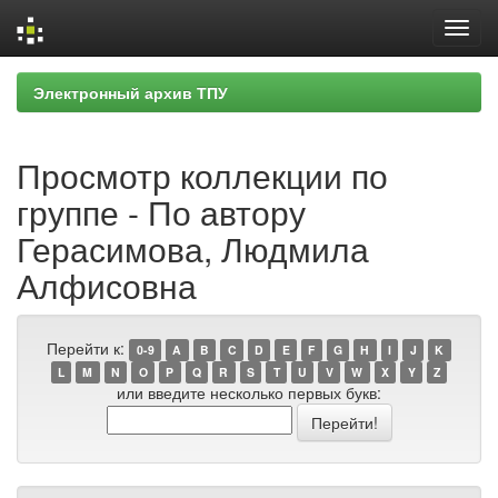
Skip
Электронный архив ТПУ
navigation
Просмотр коллекции по
группе - По автору
Герасимова, Людмила
Алфисовна
Перейти к:
0-9
A
B
C
D
E
F
G
H
I
J
K
L
M
N
O
P
Q
R
S
T
U
V
W
X
Y
Z
или введите несколько первых букв: