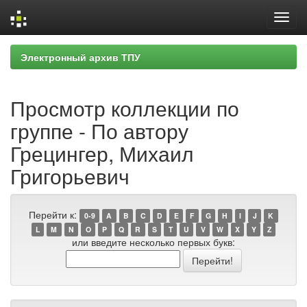
Skip
Электронный архив ТПУ
navigation
Просмотр коллекции по
группе - По автору
Грецингер, Михаил
Григорьевич
Перейти к:
0-9
A
B
C
D
E
F
G
H
I
J
K
L
M
N
O
P
Q
R
S
T
U
V
W
X
Y
Z
или введите несколько первых букв: