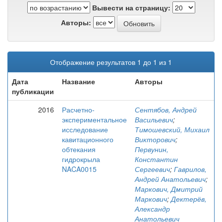
Вывести на страницу:
Авторы:
Отображение результатов 1 до 1 из 1
Дата
Название
Авторы
публикации
2016
Расчетно-
Сентябов, Андрей
экспериментальное
Васильевич
;
исследование
Тимошевский, Михаил
кавитационного
Викторович
;
обтекания
Первунин,
гидрокрыла
Константин
NACA0015
Сергеевич
;
Гаврилов,
Андрей Анатольевич
;
Маркович, Дмитрий
Маркович
;
Дектерёв,
Александр
Анатольевич