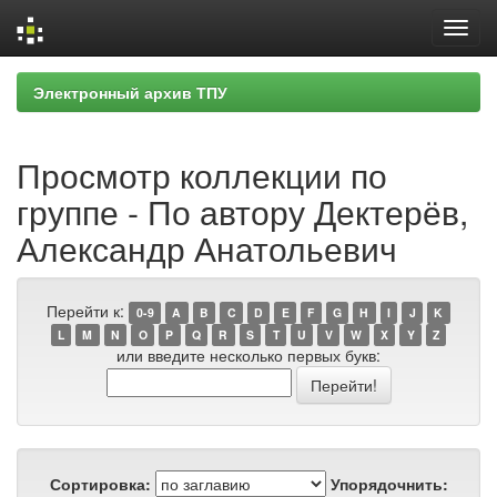
Skip
Электронный архив ТПУ
navigation
Просмотр коллекции по
группе - По автору Дектерёв,
Александр Анатольевич
Перейти к:
0-9
A
B
C
D
E
F
G
H
I
J
K
L
M
N
O
P
Q
R
S
T
U
V
W
X
Y
Z
или введите несколько первых букв:
Сортировка:
Упорядочнить: