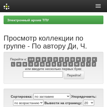
Skip
Электронный архив ТПУ
navigation
Просмотр коллекции по
группе - По автору Ди, Ч.
Перейти к:
0-9
A
B
C
D
E
F
G
H
I
J
K
L
M
N
O
P
Q
R
S
T
U
V
W
X
Y
Z
или введите несколько первых букв:
Сортировка:
Упорядочнить:
Вывести на страницу: