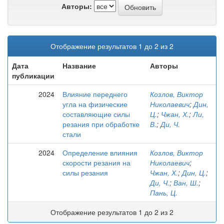
Авторы:
Отображение результатов 1 до 2 из 2
Дата
Название
Авторы
публикации
2024
Влияние переднего
Козлов, Виктор
угла на физические
Николаевич
;
Дин,
составляющие силы
Ц.
;
Чжан, Х.
;
Ли,
резания при обработке
В.
;
Ди, Ч.
стали
2024
Определение влияния
Козлов, Виктор
скорости резания на
Николаевич
;
силы резания
Чжан, Х.
;
Дин, Ц.
;
Ди, Ч.
;
Ван, Ш.
;
Пань, Ц.
Отображение результатов 1 до 2 из 2