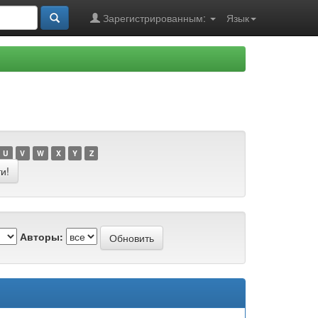
Зарегистрированным:
Язык
U
V
W
X
Y
Z
Авторы: