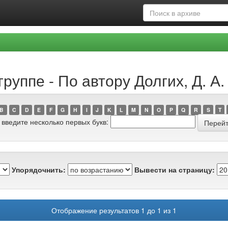
руппе - По автору Долгих, Д. А.
B
C
D
E
F
G
H
I
J
K
L
M
N
O
P
Q
R
S
T
 введите несколько первых букв:
Упорядочнить:
Вывести на страницу:
Отображение результатов 1 до 1 из 1