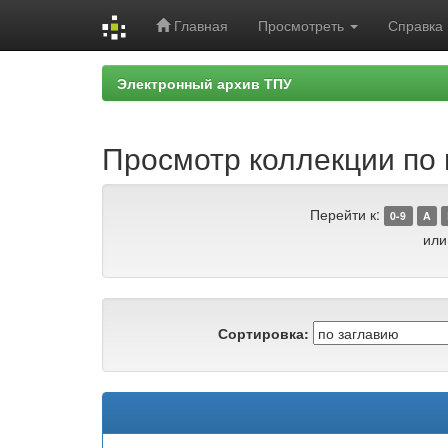
Главная
Просмотреть
Справка
Skip
Электронный архив ТПУ
navigation
Просмотр коллекции по г
Перейти к:
0-9
A
или
Сортировка: