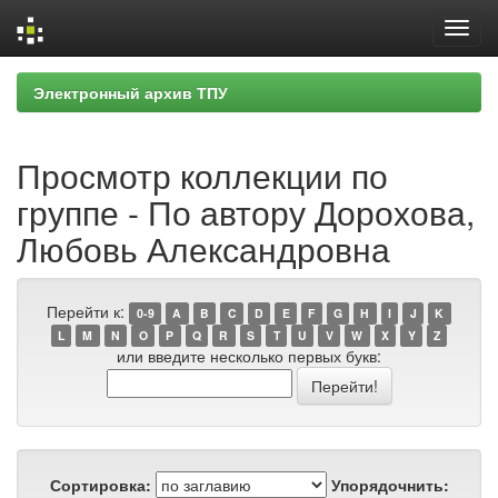
Skip
Электронный архив ТПУ
navigation
Просмотр коллекции по
группе - По автору Дорохова,
Любовь Александровна
Перейти к:
0-9
A
B
C
D
E
F
G
H
I
J
K
L
M
N
O
P
Q
R
S
T
U
V
W
X
Y
Z
или введите несколько первых букв:
Сортировка:
Упорядочнить: