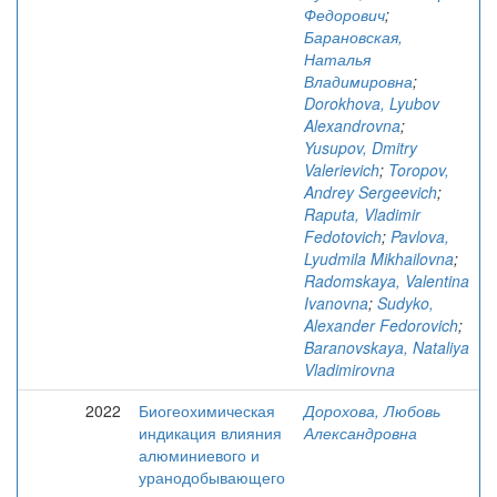
Федорович
;
Барановская,
Наталья
Владимировна
;
Dorokhova, Lyubov
Alexandrovna
;
Yusupov, Dmitry
Valerievich
;
Toropov,
Andrey Sergeevich
;
Raputa, Vladimir
Fedotovich
;
Pavlova,
Lyudmila Mikhailovna
;
Radomskaya, Valentina
Ivanovna
;
Sudyko,
Alexander Fedorovich
;
Baranovskaya, Nataliya
Vladimirovna
2022
Биогеохимическая
Дорохова, Любовь
индикация влияния
Александровна
алюминиевого и
уранодобывающего