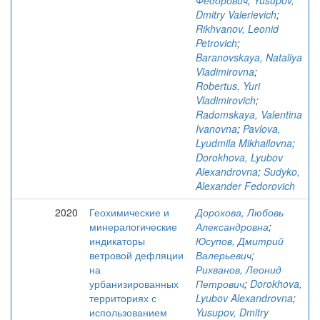
Федорович
;
Yusupov,
Dmitry Valerievich
;
Rikhvanov, Leonid
Petrovich
;
Baranovskaya, Nataliya
Vladimirovna
;
Robertus, Yuri
Vladimirovich
;
Radomskaya, Valentina
Ivanovna
;
Pavlova,
Lyudmila Mikhailovna
;
Dorokhova, Lyubov
Alexandrovna
;
Sudyko,
Alexander Fedorovich
2020
Геохимические и
Дорохова, Любовь
минералогические
Александровна
;
индикаторы
Юсупов, Дмитрий
ветровой дефляции
Валерьевич
;
на
Рихванов, Леонид
урбанизированных
Петрович
;
Dorokhova,
территориях с
Lyubov Alexandrovna
;
использованием
Yusupov, Dmitry