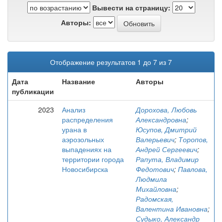
Вывести на страницу:
Авторы:
Отображение результатов 1 до 7 из 7
Дата
Название
Авторы
публикации
2023
Анализ
Дорохова, Любовь
распределения
Александровна
;
урана в
Юсупов, Дмитрий
аэрозольных
Валерьевич
;
Торопов,
выпадениях на
Андрей Сергеевич
;
территории города
Рапута, Владимир
Новосибирска
Федотович
;
Павлова,
Людмила
Михайловна
;
Радомская,
Валентина Ивановна
;
Судыко, Александр