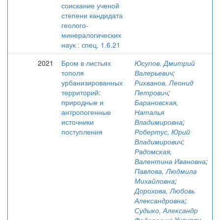
соискание ученой
степени кандидата
геолого-
минералогических
наук : спец. 1.6.21
2021
Бром в листьях
Юсупов, Дмитрий
тополя
Валерьевич
;
урбанизированных
Рихванов, Леонид
территорий:
Петрович
;
природные и
Барановская,
антропогенные
Наталья
источники
Владимировна
;
поступления
Робертус, Юрий
Владимирович
;
Радомская,
Валентина Ивановна
;
Павлова, Людмила
Михайловна
;
Дорохова, Любовь
Александровна
;
Судыко, Александр