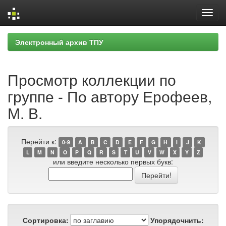
Skip
Электронный архив ТПУ
navigation
Просмотр коллекции по
группе - По автору Ерофеев,
М. В.
Перейти к:
0-9
A
B
C
D
E
F
G
H
I
J
K
L
M
N
O
P
Q
R
S
T
U
V
W
X
Y
Z
или введите несколько первых букв:
Сортировка:
Упорядочнить: