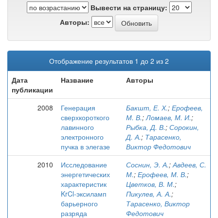
Вывести на страницу:
Авторы:
Отображение результатов 1 до 2 из 2
Дата
Название
Авторы
публикации
2008
Генерация
Бакшт, Е. Х.
;
Ерофеев,
сверхкороткого
М. В.
;
Ломаев, М. И.
;
лавинного
Рыбка, Д. В.
;
Сорокин,
электронного
Д. А.
;
Тарасенко,
пучка в элегазе
Виктор Федотович
2010
Исследование
Соснин, Э. А.
;
Авдеев, С.
энергетических
М.
;
Ерофеев, М. В.
;
характеристик
Цветков, В. М.
;
KrCl-эксиламп
Пикулев, А. А.
;
барьерного
Тарасенко, Виктор
разряда
Федотович