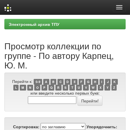
Skip
Электронный архив ТПУ
navigation
Просмотр коллекции по
группе - По автору Карпец,
Ю. М.
Перейти к:
0-9
A
B
C
D
E
F
G
H
I
J
K
L
M
N
O
P
Q
R
S
T
U
V
W
X
Y
Z
или введите несколько первых букв:
Сортировка:
Упорядочнить: