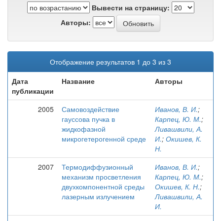
Вывести на страницу:
Авторы:
Отображение результатов 1 до 3 из 3
Дата
Название
Авторы
публикации
2005
Самовоздействие
Иванов, В. И.
;
гауссова пучка в
Карпец, Ю. М.
;
жидкофазной
Ливашвили, А.
микрогетерогенной среде
И.
;
Окишев, К.
Н.
2007
Термодиффузионный
Иванов, В. И.
;
механизм просветления
Карпец, Ю. М.
;
двухкомпонентной среды
Окишев, К. Н.
;
лазерным излучением
Ливашвили, А.
И.