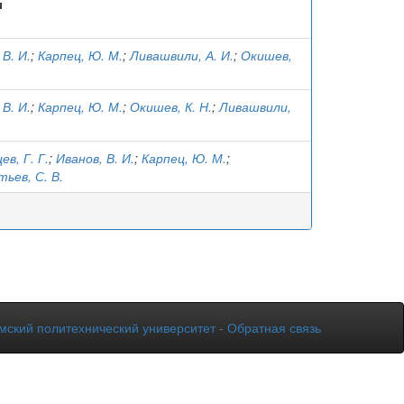
ы
 В. И.
;
Карпец, Ю. М.
;
Ливашвили, А. И.
;
Окишев,
 В. И.
;
Карпец, Ю. М.
;
Окишев, К. Н.
;
Ливашвили,
ев, Г. Г.
;
Иванов, В. И.
;
Карпец, Ю. М.
;
ьев, С. В.
мский политехнический университет
-
Обратная связь