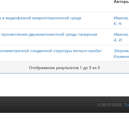
Автор
а в жидкофазной микрогетерогенной среде
Иванов,
К. Н.
просветления двухкомпонентной среды лазерным
Иванов,
А. И.
есимметричной сэндвичной структуры металл-ниобат
Здоровц
Климент
Отображение результатов 1 до 3 из 3
© 2015-2024,
То