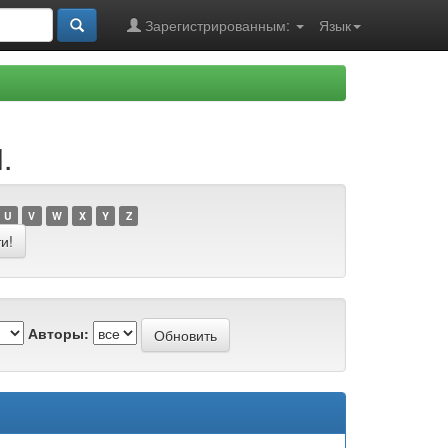
Зарегистрированным:
Язык
.
U
V
W
X
Y
Z
Авторы: