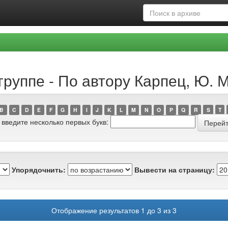
руппе - По автору Карпец, Ю. М
B
C
D
E
F
G
H
I
J
K
L
M
N
O
P
Q
R
S
T
 введите несколько первых букв:
Упорядочнить:
Вывести на страницу:
Отображение результатов 1 до 3 из 3