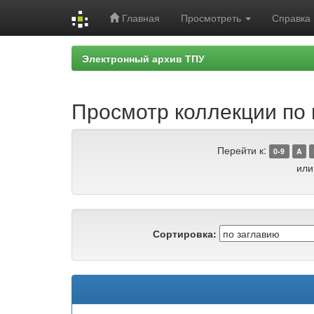
Главная
Просмотреть
Справка
Skip
Электронный архив ТПУ
navigation
Просмотр коллекции по г
Перейти к:
0-9
A
или
Сортировка: