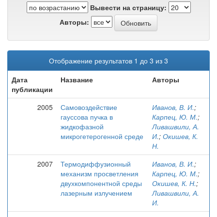
Вывести на страницу:
Авторы:
Отображение результатов 1 до 3 из 3
Дата
Название
Авторы
публикации
2005
Самовоздействие
Иванов, В. И.
;
гауссова пучка в
Карпец, Ю. М.
;
жидкофазной
Ливашвили, А.
микрогетерогенной среде
И.
;
Окишев, К.
Н.
2007
Термодиффузионный
Иванов, В. И.
;
механизм просветления
Карпец, Ю. М.
;
двухкомпонентной среды
Окишев, К. Н.
;
лазерным излучением
Ливашвили, А.
И.