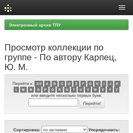
Skip
Электронный архив ТПУ
navigation
Просмотр коллекции по
группе - По автору Карпец,
Ю. М.
Перейти к:
0-9
A
B
C
D
E
F
G
H
I
J
K
L
M
N
O
P
Q
R
S
T
U
V
W
X
Y
Z
или введите несколько первых букв:
Сортировка:
Упорядочнить: