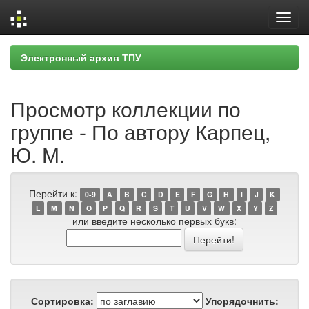
Skip
Электронный архив ТПУ
navigation
Просмотр коллекции по
группе - По автору Карпец,
Ю. М.
Перейти к:
0-9
A
B
C
D
E
F
G
H
I
J
K
L
M
N
O
P
Q
R
S
T
U
V
W
X
Y
Z
или введите несколько первых букв:
Сортировка:
Упорядочнить: