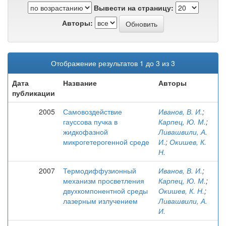
Вывести на страницу:
Авторы:
Отображение результатов 1 до 3 из 3
Дата
Название
Авторы
публикации
2005
Самовоздействие
Иванов, В. И.
;
гауссова пучка в
Карпец, Ю. М.
;
жидкофазной
Ливашвили, А.
микрогетерогенной среде
И.
;
Окишев, К.
Н.
2007
Термодиффузионный
Иванов, В. И.
;
механизм просветления
Карпец, Ю. М.
;
двухкомпонентной среды
Окишев, К. Н.
;
лазерным излучением
Ливашвили, А.
И.