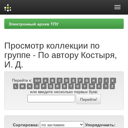
Skip
Электронный архив ТПУ
navigation
Просмотр коллекции по
группе - По автору Костыря,
И. Д.
Перейти к:
0-9
A
B
C
D
E
F
G
H
I
J
K
L
M
N
O
P
Q
R
S
T
U
V
W
X
Y
Z
или введите несколько первых букв:
Сортировка:
Упорядочнить: