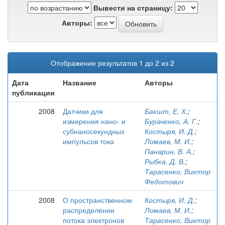
Вывести на страницу:
Авторы:
Отображение результатов 1 до 2 из 2
Дата
Название
Авторы
публикации
2008
Датчики для
Бакшт, Е. Х.
;
измерения нано- и
Бураченко, А. Г.
;
субнаносекундных
Костыря, И. Д.
;
импульсов тока
Ломаев, М. И.
;
Панарин, В. А.
;
Рыбка, Д. В.
;
Тарасенко, Виктор
Федотович
2008
О пространственном
Костыря, И. Д.
;
распределении
Ломаев, М. И.
;
потока электронов
Тарасенко, Виктор