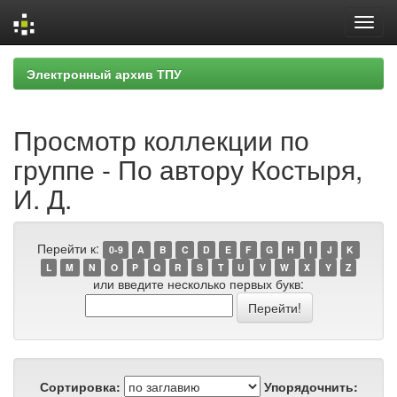
Skip
Электронный архив ТПУ
navigation
Просмотр коллекции по
группе - По автору Костыря,
И. Д.
Перейти к:
0-9
A
B
C
D
E
F
G
H
I
J
K
L
M
N
O
P
Q
R
S
T
U
V
W
X
Y
Z
или введите несколько первых букв:
Сортировка:
Упорядочнить: