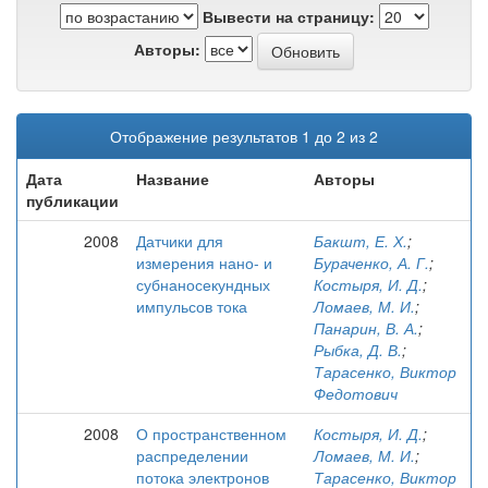
Вывести на страницу:
Авторы:
Отображение результатов 1 до 2 из 2
Дата
Название
Авторы
публикации
2008
Датчики для
Бакшт, Е. Х.
;
измерения нано- и
Бураченко, А. Г.
;
субнаносекундных
Костыря, И. Д.
;
импульсов тока
Ломаев, М. И.
;
Панарин, В. А.
;
Рыбка, Д. В.
;
Тарасенко, Виктор
Федотович
2008
О пространственном
Костыря, И. Д.
;
распределении
Ломаев, М. И.
;
потока электронов
Тарасенко, Виктор