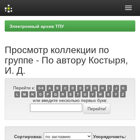
Skip
Электронный архив ТПУ
navigation
Просмотр коллекции по
группе - По автору Костыря,
И. Д.
Перейти к:
0-9
A
B
C
D
E
F
G
H
I
J
K
L
M
N
O
P
Q
R
S
T
U
V
W
X
Y
Z
или введите несколько первых букв:
Сортировка:
Упорядочнить: