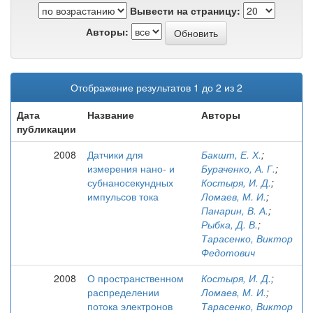
Вывести на страницу:
Авторы:
Отображение результатов 1 до 2 из 2
Дата
Название
Авторы
публикации
2008
Датчики для
Бакшт, Е. Х.
;
измерения нано- и
Бураченко, А. Г.
;
субнаносекундных
Костыря, И. Д.
;
импульсов тока
Ломаев, М. И.
;
Панарин, В. А.
;
Рыбка, Д. В.
;
Тарасенко, Виктор
Федотович
2008
О пространственном
Костыря, И. Д.
;
распределении
Ломаев, М. И.
;
потока электронов
Тарасенко, Виктор