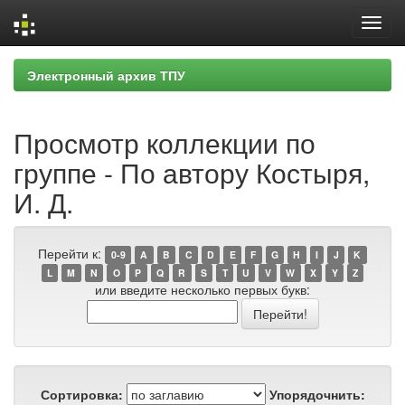
Skip
Электронный архив ТПУ
navigation
Просмотр коллекции по
группе - По автору Костыря,
И. Д.
Перейти к:
0-9
A
B
C
D
E
F
G
H
I
J
K
L
M
N
O
P
Q
R
S
T
U
V
W
X
Y
Z
или введите несколько первых букв:
Сортировка:
Упорядочнить: