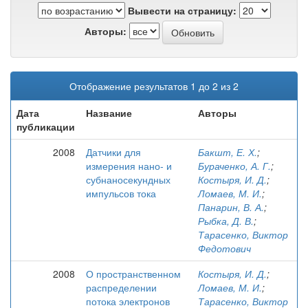
Вывести на страницу:
Авторы:
Отображение результатов 1 до 2 из 2
Дата
Название
Авторы
публикации
2008
Датчики для
Бакшт, Е. Х.
;
измерения нано- и
Бураченко, А. Г.
;
субнаносекундных
Костыря, И. Д.
;
импульсов тока
Ломаев, М. И.
;
Панарин, В. А.
;
Рыбка, Д. В.
;
Тарасенко, Виктор
Федотович
2008
О пространственном
Костыря, И. Д.
;
распределении
Ломаев, М. И.
;
потока электронов
Тарасенко, Виктор