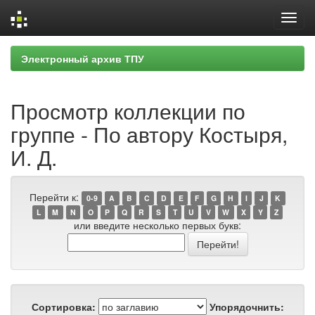
Skip
Электронный архив ТПУ
navigation
Просмотр коллекции по
группе - По автору Костыря,
И. Д.
Перейти к:
0-9
A
B
C
D
E
F
G
H
I
J
K
L
M
N
O
P
Q
R
S
T
U
V
W
X
Y
Z
или введите несколько первых букв:
Сортировка:
Упорядочнить: