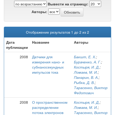
Вывести на страницу:
Авторы:
Отображение результатов 1 до 2 из 2
Дата
Название
Авторы
публикации
2008
Датчики для
Бакшт, Е. Х.
;
измерения нано- и
Бураченко, А. Г.
;
субнаносекундных
Костыря, И. Д.
;
импульсов тока
Ломаев, М. И.
;
Панарин, В. А.
;
Рыбка, Д. В.
;
Тарасенко, Виктор
Федотович
2008
О пространственном
Костыря, И. Д.
;
распределении
Ломаев, М. И.
;
потока электронов
Тарасенко, Виктор