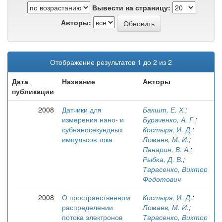
Вывести на страницу:
Авторы:
Отображение результатов 1 до 2 из 2
Дата
Название
Авторы
публикации
2008
Датчики для
Бакшт, Е. Х.
;
измерения нано- и
Бураченко, А. Г.
;
субнаносекундных
Костыря, И. Д.
;
импульсов тока
Ломаев, М. И.
;
Панарин, В. А.
;
Рыбка, Д. В.
;
Тарасенко, Виктор
Федотович
2008
О пространственном
Костыря, И. Д.
;
распределении
Ломаев, М. И.
;
потока электронов
Тарасенко, Виктор