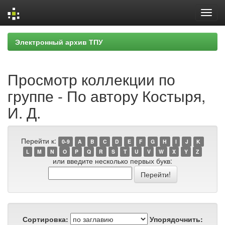
Skip
Электронный архив ТПУ
navigation
Просмотр коллекции по
группе - По автору Костыря,
И. Д.
Перейти к:
0-9
A
B
C
D
E
F
G
H
I
J
K
L
M
N
O
P
Q
R
S
T
U
V
W
X
Y
Z
или введите несколько первых букв:
Сортировка:
Упорядочнить: