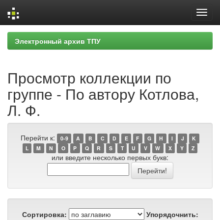
Skip
Электронный архив ТПУ
navigation
Просмотр коллекции по
группе - По автору Котлова,
Л. Ф.
Перейти к:
0-9
A
B
C
D
E
F
G
H
I
J
K
L
M
N
O
P
Q
R
S
T
U
V
W
X
Y
Z
или введите несколько первых букв:
Сортировка:
Упорядочнить: