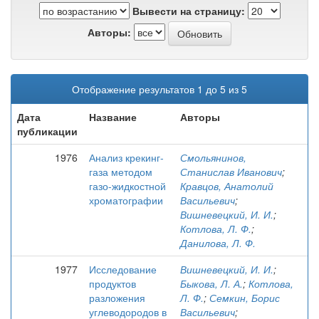
Вывести на страницу:
Авторы:
Отображение результатов 1 до 5 из 5
Дата
Название
Авторы
публикации
1976
Анализ крекинг-
Смольянинов,
газа методом
Станислав Иванович
;
газо-жидкостной
Кравцов, Анатолий
хроматографии
Васильевич
;
Вишневецкий, И. И.
;
Котлова, Л. Ф.
;
Данилова, Л. Ф.
1977
Исследование
Вишневецкий, И. И.
;
продуктов
Быкова, Л. А.
;
Котлова,
разложения
Л. Ф.
;
Семкин, Борис
углеводородов в
Васильевич
;