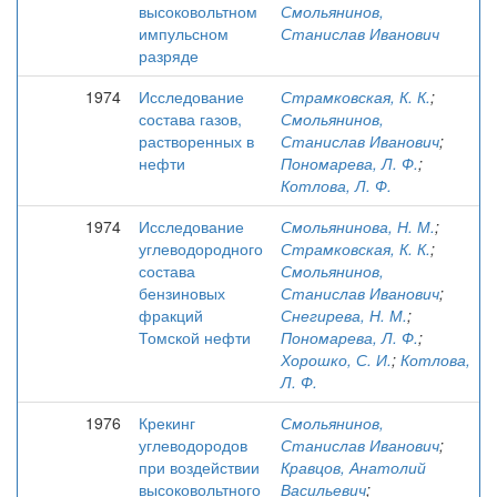
высоковольтном
Смольянинов,
импульсном
Станислав Иванович
разряде
1974
Исследование
Страмковская, К. К.
;
состава газов,
Смольянинов,
растворенных в
Станислав Иванович
;
нефти
Пономарева, Л. Ф.
;
Котлова, Л. Ф.
1974
Исследование
Смольянинова, Н. М.
;
углеводородного
Страмковская, К. К.
;
состава
Смольянинов,
бензиновых
Станислав Иванович
;
фракций
Снегирева, Н. М.
;
Томской нефти
Пономарева, Л. Ф.
;
Хорошко, С. И.
;
Котлова,
Л. Ф.
1976
Крекинг
Смольянинов,
углеводородов
Станислав Иванович
;
при воздействии
Кравцов, Анатолий
высоковольтного
Васильевич
;