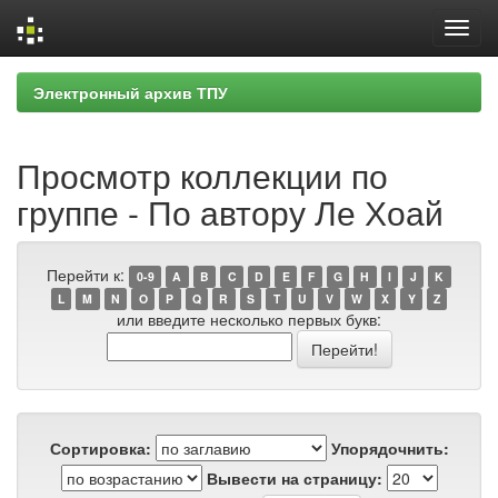
Skip
Электронный архив ТПУ
navigation
Просмотр коллекции по
группе - По автору Ле Хоай
Перейти к:
0-9
A
B
C
D
E
F
G
H
I
J
K
L
M
N
O
P
Q
R
S
T
U
V
W
X
Y
Z
или введите несколько первых букв:
Сортировка:
Упорядочнить:
Вывести на страницу: