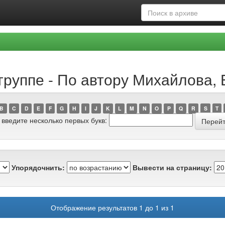
группе - По автору Михайлова,
B
C
D
E
F
G
H
I
J
K
L
M
N
O
P
Q
R
S
T
 введите несколько первых букв:
Упорядочнить:
Вывести на страницу:
Отображение результатов 1 до 1 из 1