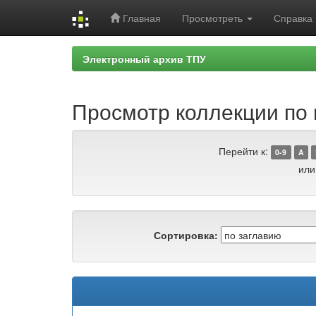
Главная
Просмотреть
Справка
Skip
Электронный архив ТПУ
navigation
Просмотр коллекции по 
Перейти к:
0-9
A
или
Сортировка: