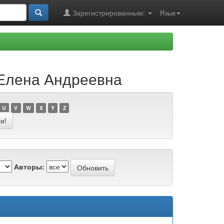
Зарегистрированным:
Язык
 Елена Андреевна
U
V
W
X
Y
Z
Авторы: