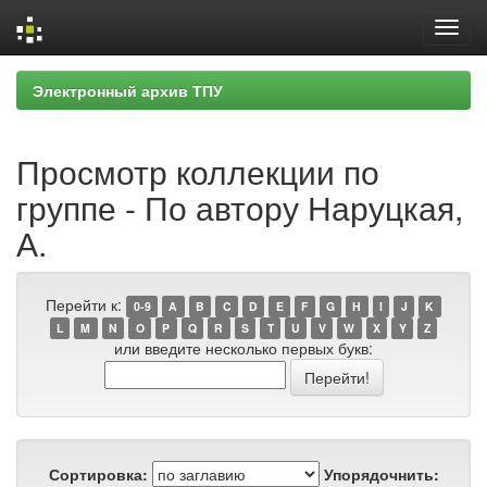
Skip
Электронный архив ТПУ
navigation
Просмотр коллекции по
группе - По автору Наруцкая,
А.
Перейти к:
0-9
A
B
C
D
E
F
G
H
I
J
K
L
M
N
O
P
Q
R
S
T
U
V
W
X
Y
Z
или введите несколько первых букв:
Сортировка:
Упорядочнить: