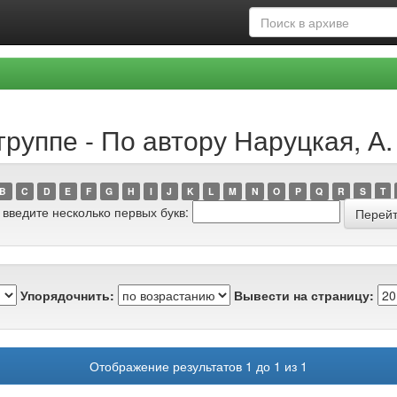
руппе - По автору Наруцкая, А.
B
C
D
E
F
G
H
I
J
K
L
M
N
O
P
Q
R
S
T
 введите несколько первых букв:
Упорядочнить:
Вывести на страницу:
Отображение результатов 1 до 1 из 1