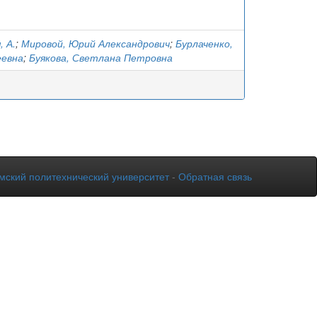
, А.
;
Мировой, Юрий Александрович
;
Бурлаченко,
еевна
;
Буякова, Светлана Петровна
мский политехнический университет
-
Обратная связь