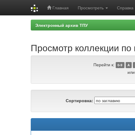
Главная
Просмотреть
Справка
Skip
Электронный архив ТПУ
navigation
Просмотр коллекции по г
Перейти к:
0-9
A
или
Сортировка: