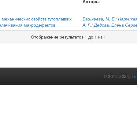
Авторы
механических свойств тугоплавких
Башкеева, М. Е.
;
Наруцкая
алечивания макродефектов
А. Г.
;
Дедова, Елена Серг
Отображение результатов 1 до 1 из 1
© 2015-2024,
То