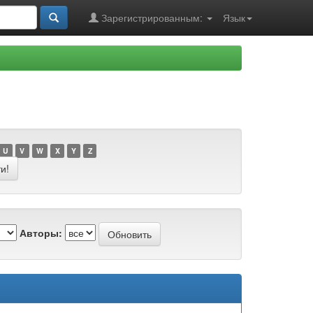
Зарегистрированным:
Язык
U
V
W
X
Y
Z
Авторы: