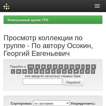
Skip
Электронный архив ТПУ
navigation
Просмотр коллекции по
группе - По автору Осокин,
Георгий Евгеньевич
Перейти к:
0-9
A
B
C
D
E
F
G
H
I
J
K
L
M
N
O
P
Q
R
S
T
U
V
W
X
Y
Z
или введите несколько первых букв:
Сортировка:
Упорядочнить: