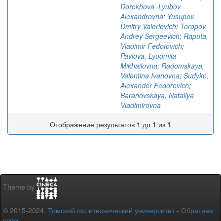
Dorokhova, Lyubov
Alexandrovna
;
Yusupov,
Dmitry Valerievich
;
Toropov,
Andrey Sergeevich
;
Raputa,
Vladimir Fedotovich
;
Pavlova, Lyudmila
Mikhailovna
;
Radomskaya,
Valentina Ivanovna
;
Sudyko,
Alexander Fedorovich
;
Baranovskaya, Nataliya
Vladimirovna
Отображение результатов 1 до 1 из 1
Theme by
© 2015-2024,
Томский политехнический университет
-
Обратная
связь