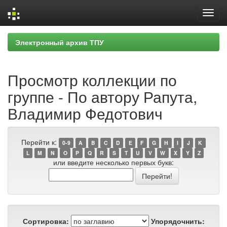
Skip
Электронный архив ТПУ
navigation
Просмотр коллекции по
группе - По автору Рапута,
Владимир Федотович
Перейти к:
0-9
A
B
C
D
E
F
G
H
I
J
K
L
M
N
O
P
Q
R
S
T
U
V
W
X
Y
Z
или введите несколько первых букв:
Сортировка:
Упорядочнить: