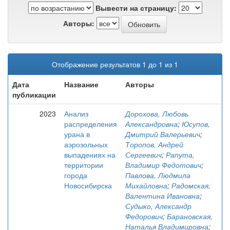
Вывести на страницу:
Авторы:
Отображение результатов 1 до 1 из 1
Дата
Название
Авторы
публикации
2023
Анализ
Дорохова, Любовь
распределения
Александровна
;
Юсупов,
урана в
Дмитрий Валерьевич
;
аэрозольных
Торопов, Андрей
выпадениях на
Сергеевич
;
Рапута,
территории
Владимир Федотович
;
города
Павлова, Людмила
Новосибирска
Михайловна
;
Радомская,
Валентина Ивановна
;
Судыко, Александр
Федорович
;
Барановская,
Наталья Владимировна
;