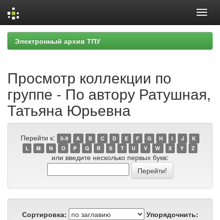
Skip
Электронный архив ТПУ
navigation
Просмотр коллекции по
группе - По автору Ратушная,
Татьяна Юрьевна
Перейти к:
0-9
A
B
C
D
E
F
G
H
I
J
K
L
M
N
O
P
Q
R
S
T
U
V
W
X
Y
Z
или введите несколько первых букв:
Сортировка:
Упорядочнить: