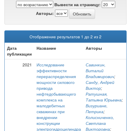
Вывести на страницу:
Авторы:
Отображение результатов 1 до 2 из 2
Дата
Название
Авторы
публикации
2021
Исследование
Савинкин,
эффективности
Виталий
перераспределения
Владимирович
;
мощности силового
Санду, Андрей
привода
Виктор
;
нефтедобывающего
Ратушная,
комплекса на
Татьяна Юрьевна
;
малодебитных
Визуриане,
скважинах при
Петрика
;
внедрении
Колисниченко,
конструкции
Светлана
электрогидроцилиндра
Викторовна
;