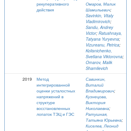
рекуперативного
Омаров, Малик
действия
Шамильевич
;
Savinkin, Vitaly
Vladimirovich
;
Sandu, Andrey
Victor
;
Ratushnaya,
Tatyana Yuryevna
;
Vizureanu, Petrica
;
Kolisnichenko,
Svetlana Viktorovna
;
Omarov, Malik
Shamilevich
2019
Метод
Савинкин,
интегрированной
Виталий
оценки усталостных
Владимирович
;
напряжений в
Кузнецова,
структуре
Виктория
восстановленных
Николаевна
;
лопаток ТЭЦ и ГЭС
Ратушная,
Татьяна Юрьевна
;
Киселев, Леонид