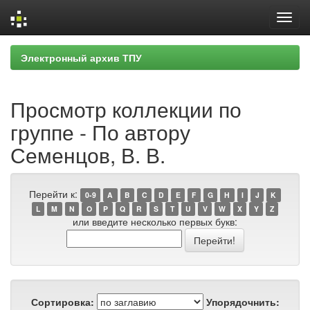
Skip
Электронный архив ТПУ
navigation
Просмотр коллекции по
группе - По автору
Семенцов, В. В.
Перейти к:
0-9
A
B
C
D
E
F
G
H
I
J
K
L
M
N
O
P
Q
R
S
T
U
V
W
X
Y
Z
или введите несколько первых букв:
Сортировка:
Упорядочнить: