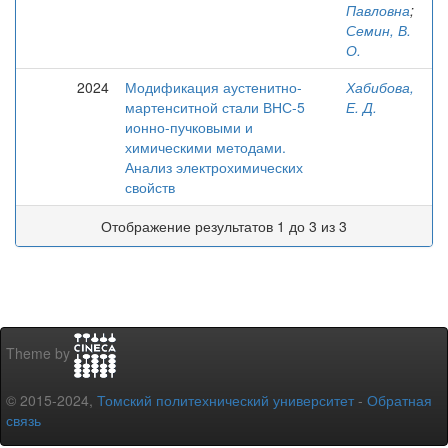
Павловна
;
Семин, В.
О.
2024
Модификация аустенитно-
Хабибова,
мартенситной стали ВНС-5
Е. Д.
ионно-пучковыми и
химическими методами.
Анализ электрохимических
свойств
Отображение результатов 1 до 3 из 3
Theme by
© 2015-2024,
Томский политехнический университет
-
Обратная
связь