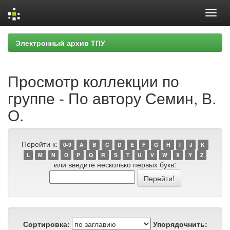
Skip
Электронный архив ТПУ
navigation
Просмотр коллекции по
группе - По автору Семин, В.
О.
Перейти к:
0-9
A
B
C
D
E
F
G
H
I
J
K
L
M
N
O
P
Q
R
S
T
U
V
W
X
Y
Z
или введите несколько первых букв:
Сортировка:
Упорядочнить: