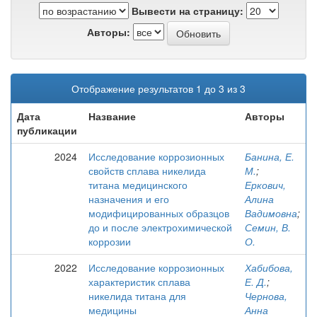
Вывести на страницу:
Авторы:
Отображение результатов 1 до 3 из 3
Дата
Название
Авторы
публикации
2024
Исследование коррозионных
Банина, Е.
свойств сплава никелида
М.
;
титана медицинского
Еркович,
назначения и его
Алина
модифицированных образцов
Вадимовна
;
до и после электрохимической
Семин, В.
коррозии
О.
2022
Исследование коррозионных
Хабибова,
характеристик сплава
Е. Д.
;
никелида титана для
Чернова,
медицины
Анна