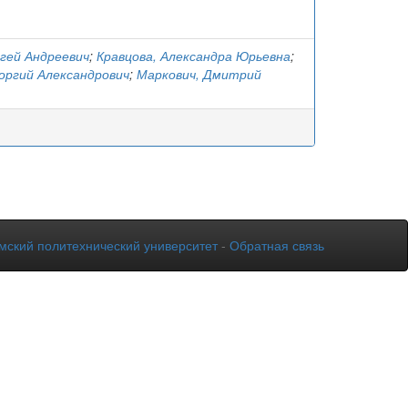
ргей Андреевич
;
Кравцова, Александра Юрьевна
;
оргий Александрович
;
Маркович, Дмитрий
мский политехнический университет
-
Обратная связь