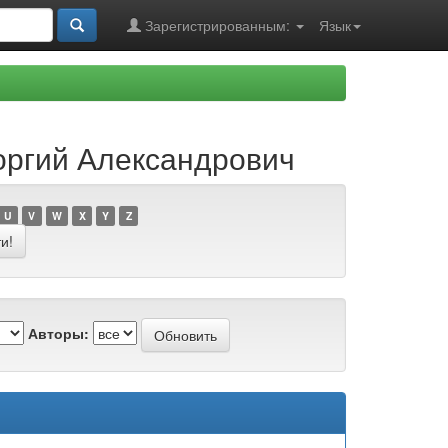
Зарегистрированным:
Язык
еоргий Александрович
U
V
W
X
Y
Z
Авторы: