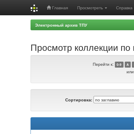
Главная
Просмотреть
Справка
Skip
Электронный архив ТПУ
navigation
Просмотр коллекции по 
Перейти к:
0-9
A
или
Сортировка: