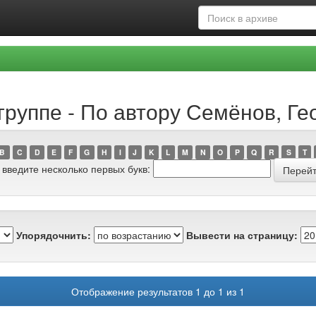
группе - По автору Семёнов, Г
B
C
D
E
F
G
H
I
J
K
L
M
N
O
P
Q
R
S
T
 введите несколько первых букв:
Упорядочнить:
Вывести на страницу:
Отображение результатов 1 до 1 из 1