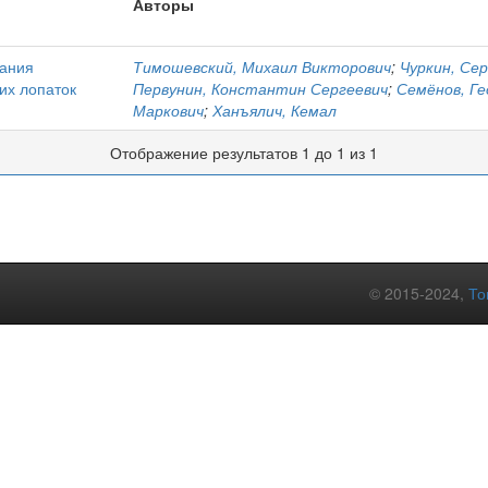
Авторы
кания
Тимошевский, Михаил Викторович
;
Чуркин, Се
х лопаток
Первунин, Константин Сергеевич
;
Семёнов, Ге
Маркович
;
Ханъялич, Кемал
Отображение результатов 1 до 1 из 1
© 2015-2024,
То