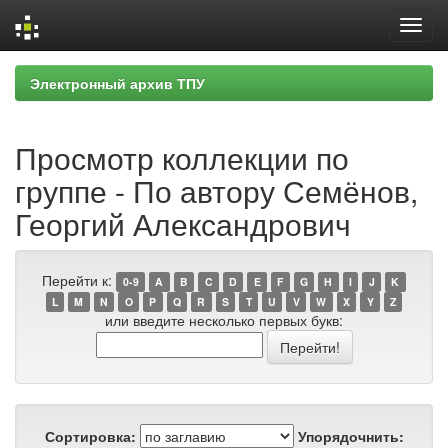
Skip
Электронный архив ТПУ
navigation
Просмотр коллекции по
группе - По автору Семёнов,
Георгий Александрович
Перейти к:
0-9
A
B
C
D
E
F
G
H
I
J
K
L
M
N
O
P
Q
R
S
T
U
V
W
X
Y
Z
или введите несколько первых букв:
Сортировка:
Упорядочнить: