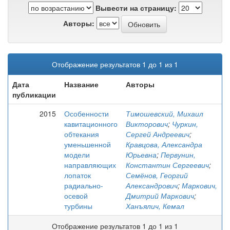
Вывести на страницу:
Авторы:
Отображение результатов 1 до 1 из 1
Дата
Название
Авторы
публикации
2015
Особенности
Тимошевский, Михаил
кавитационного
Викторович
;
Чуркин,
обтекания
Сергей Андреевич
;
уменьшенной
Кравцова, Александра
модели
Юрьевна
;
Первунин,
направляющих
Константин Сергеевич
;
лопаток
Семёнов, Георгий
радиально-
Александрович
;
Маркович,
осевой
Дмитрий Маркович
;
турбины
Ханъялич, Кемал
Отображение результатов 1 до 1 из 1