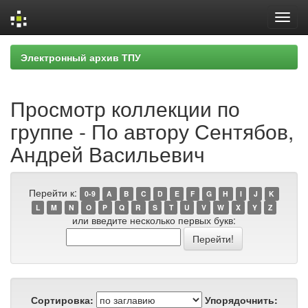
Skip
Электронный архив ТПУ
navigation
Просмотр коллекции по
группе - По автору Сентябов,
Андрей Васильевич
Перейти к:
0-9
A
B
C
D
E
F
G
H
I
J
K
L
M
N
O
P
Q
R
S
T
U
V
W
X
Y
Z
или введите несколько первых букв:
Сортировка:
Упорядочнить: