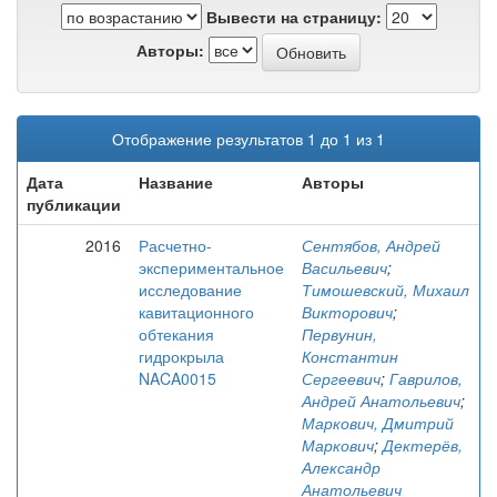
Вывести на страницу:
Авторы:
Отображение результатов 1 до 1 из 1
Дата
Название
Авторы
публикации
2016
Расчетно-
Сентябов, Андрей
экспериментальное
Васильевич
;
исследование
Тимошевский, Михаил
кавитационного
Викторович
;
обтекания
Первунин,
гидрокрыла
Константин
NACA0015
Сергеевич
;
Гаврилов,
Андрей Анатольевич
;
Маркович, Дмитрий
Маркович
;
Дектерёв,
Александр
Анатольевич