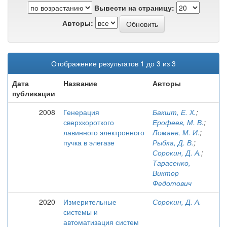
Вывести на страницу:
Авторы:
Отображение результатов 1 до 3 из 3
Дата
Название
Авторы
публикации
2008
Генерация
Бакшт, Е. Х.
;
сверхкороткого
Ерофеев, М. В.
;
лавинного электронного
Ломаев, М. И.
;
пучка в элегазе
Рыбка, Д. В.
;
Сорокин, Д. А.
;
Тарасенко,
Виктор
Федотович
2020
Измерительные
Сорокин, Д. А.
системы и
автоматизация систем