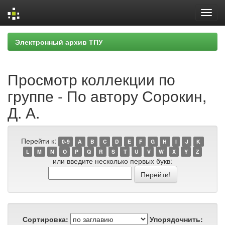
Skip
Электронный архив ТПУ
navigation
Просмотр коллекции по
группе - По автору Сорокин,
Д. А.
Перейти к:
0-9
A
B
C
D
E
F
G
H
I
J
K
L
M
N
O
P
Q
R
S
T
U
V
W
X
Y
Z
или введите несколько первых букв:
Сортировка:
Упорядочнить: