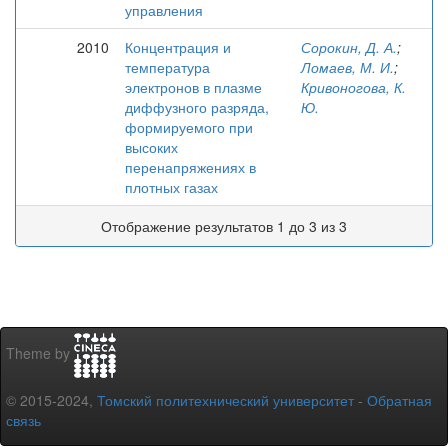
управления
2010
Концентрация и
Сорокин, Д. А.
;
температура
Ломаев, М. И.
;
электронов в плазме
Кривоногова, К.
диффузного разряда,
Ю.
формируемого при
высоких
перенапряжениях в
плотных газах
Отображение результатов 1 до 3 из 3
Theme by
© 2015-2024,
Томский политехнический университет
-
Обратная
связь