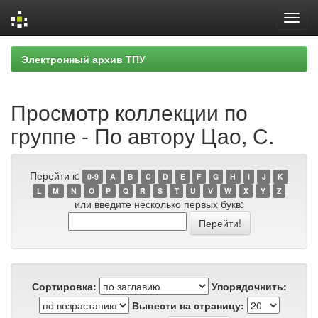
Skip
Электронный архив ТПУ
navigation
Просмотр коллекции по
группе - По автору Цао, С.
Перейти к:
0-9
A
B
C
D
E
F
G
H
I
J
K
L
M
N
O
P
Q
R
S
T
U
V
W
X
Y
Z
или введите несколько первых букв:
Сортировка:
Упорядочнить:
Вывести на страницу: