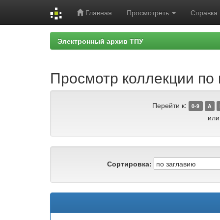
Главная
Просмотреть
Справка
Skip
Электронный архив ТПУ
navigation
Просмотр коллекции по 
Перейти к:
0-9
A
или
Сортировка: