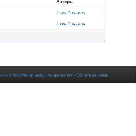
Авторы
Цзян Синьмин
Цзян Синьмин
мский политехнический университет
-
Обратная связь