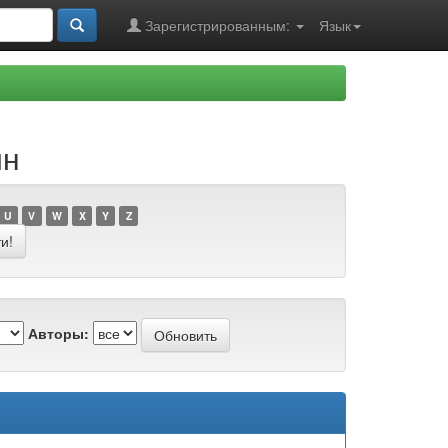
Зарегистрированным:
Язык
ин
U
V
W
X
Y
Z
Авторы: