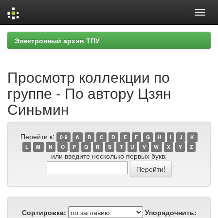
Skip
Электронный архив ТПУ
navigation
Просмотр коллекции по
группе - По автору Цзян
Синьмин
Перейти к:
0-9
A
B
C
D
E
F
G
H
I
J
K
L
M
N
O
P
Q
R
S
T
U
V
W
X
Y
Z
или введите несколько первых букв:
Сортировка:
Упорядочнить: